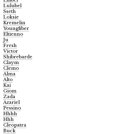
Lulubel
Sseth
Loksie
Kremelin
Youngfiber
Eltienno
Ju
Fresh
Victor
Shibrebarde
Claym
Clemo
Alma
Alto
Kai
Giom
Zada
Azariel
Pessino
Hhhh
Hhh
Cleopatra
Buck