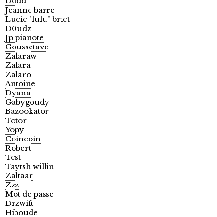
Dddd
Jeanne barre
Lucie "lulu" briet
D0udz
Jp pianote
Goussetave
Zalaraw
Zalara
Zalaro
Antoine
Dyana
Gabygoudy
Bazookator
Totor
Yopy
Coincoin
Robert
Test
Taytsh willin
Zaltaar
Zzz
Mot de passe
Drzwift
Hiboude