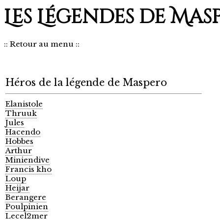
Les Légendes de Mas
::
Retour au menu
::
Héros de la légende de Maspero
Elanistole
Thruuk
Jules
Hacendo
Hobbes
Arthur
Miniendive
Francis kho
Loup
Heijar
Berangere
Poulpinien
Lecel2mer