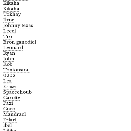
Kikaha
Kikaha
Tokhay
Ilroe
Johnny texas
Lecel
Tro
Bron ganodiel
Leonard
Ryan
John
Rob
Tontonstou
0202
Lea
Erase
Spacechoub
Carotte
Paxi
Coco
Mandrael
Erlarf
Ibel
Lilibel