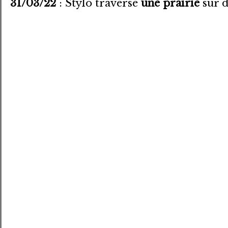
31/03/22
: Stylo traverse
une prairie
sur d