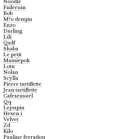
Noodle
Faileruin
Bob
M?o demjin
Enzo
Darling
Lili
Qsdf
Shaba
Le petit
Mamiepok
Lotn
Nolan
Scylla
Pierre tartiflette
Jean tartiflette
Cafesensuel
Qq
Lejospin
Hexen i
Velvet
Zd
Kilo
Pauline ferradou