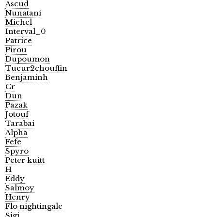
Ascud
Nunatani
Michel
Interval_0
Patrice
Pirou
Dupoumon
Tueur2chouffin
Benjaminh
Cr
Dun
Pazak
Jotouf
Tarabai
Alpha
Fefe
Spyro
Peter kuitt
H
Eddy
Salmoy
Henry
Flo nightingale
Sigi