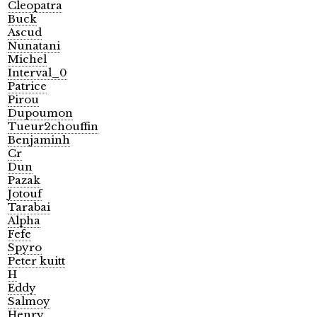
Cleopatra
Buck
Ascud
Nunatani
Michel
Interval_0
Patrice
Pirou
Dupoumon
Tueur2chouffin
Benjaminh
Cr
Dun
Pazak
Jotouf
Tarabai
Alpha
Fefe
Spyro
Peter kuitt
H
Eddy
Salmoy
Henry