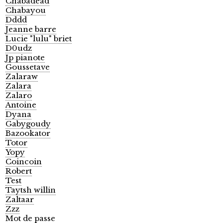
Chabadead
Chabayou
Dddd
Jeanne barre
Lucie "lulu" briet
D0udz
Jp pianote
Goussetave
Zalaraw
Zalara
Zalaro
Antoine
Dyana
Gabygoudy
Bazookator
Totor
Yopy
Coincoin
Robert
Test
Taytsh willin
Zaltaar
Zzz
Mot de passe