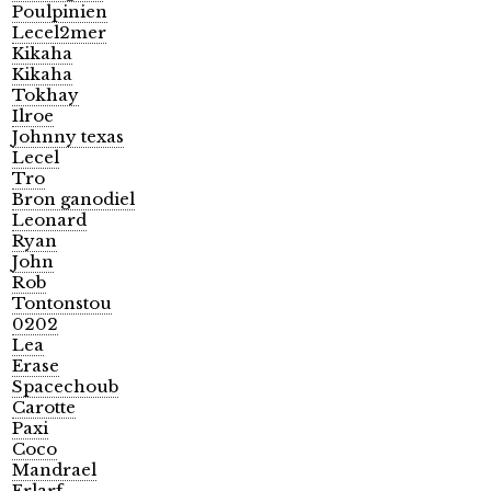
Poulpinien
Lecel2mer
Kikaha
Kikaha
Tokhay
Ilroe
Johnny texas
Lecel
Tro
Bron ganodiel
Leonard
Ryan
John
Rob
Tontonstou
0202
Lea
Erase
Spacechoub
Carotte
Paxi
Coco
Mandrael
Erlarf