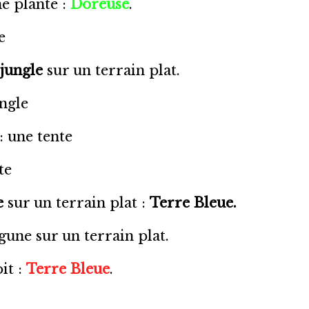
e plante :
Doreuse
.
e
jungle
sur un terrain plat.
ngle
: une tente
te
e
sur un terrain plat :
Terre Bleue.
une sur un terrain plat.
it :
Terre Bleue
.