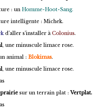
ture : un
Homme-Hoot-Sang.
re intelligente : Michek.
ek
d'aller s'installer à
Colonius
.
l
, une minuscule limace rose.
un animal :
Blokimas
.
l
, une minuscule limace rose.
as
prairie
sur un terrain plat :
Vertplat.
as