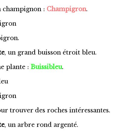
n champignon :
Champigron
.
igron
igron.
te
, un grand buisson étroit bleu.
e plante :
Buissibleu
.
leu
igron
ur trouver des roches intéressantes.
te
, un arbre rond argenté.