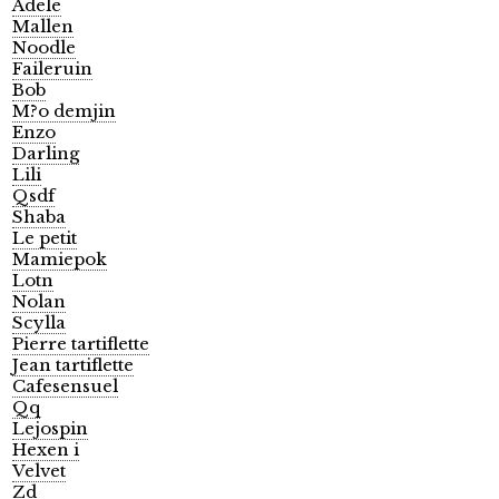
Adele
Mallen
Noodle
Faileruin
Bob
M?o demjin
Enzo
Darling
Lili
Qsdf
Shaba
Le petit
Mamiepok
Lotn
Nolan
Scylla
Pierre tartiflette
Jean tartiflette
Cafesensuel
Qq
Lejospin
Hexen i
Velvet
Zd