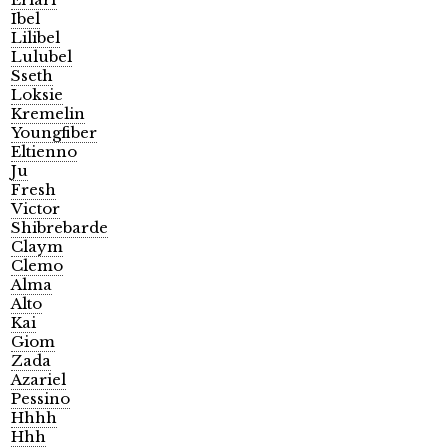
Ibel
Lilibel
Lulubel
Sseth
Loksie
Kremelin
Youngfiber
Eltienno
Ju
Fresh
Victor
Shibrebarde
Claym
Clemo
Alma
Alto
Kai
Giom
Zada
Azariel
Pessino
Hhhh
Hhh