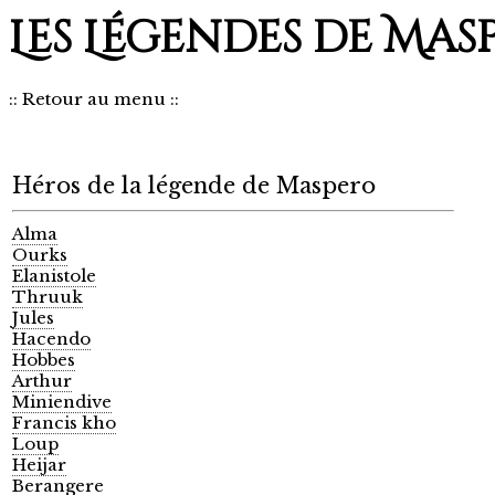
Les Légendes de Mas
::
Retour au menu
::
Héros de la légende de Maspero
Alma
Ourks
Elanistole
Thruuk
Jules
Hacendo
Hobbes
Arthur
Miniendive
Francis kho
Loup
Heijar
Berangere