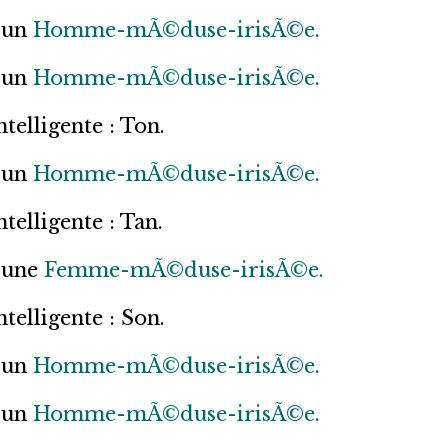
: un
Homme-mÃ©duse-irisÃ©e.
: un
Homme-mÃ©duse-irisÃ©e.
telligente : Ton.
: un
Homme-mÃ©duse-irisÃ©e.
elligente : Tan.
: une
Femme-mÃ©duse-irisÃ©e.
telligente : Son.
: un
Homme-mÃ©duse-irisÃ©e.
: un
Homme-mÃ©duse-irisÃ©e.