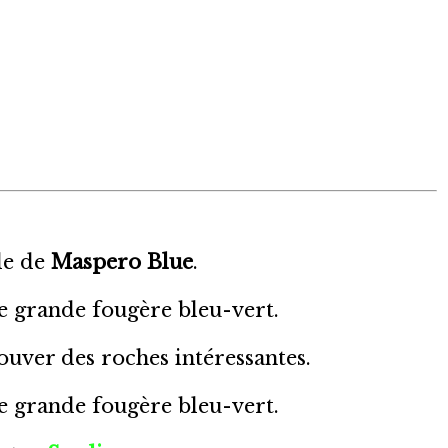
de de
Maspero Blue
.
ne grande fougère bleu-vert.
uver des roches intéressantes.
ne grande fougère bleu-vert.