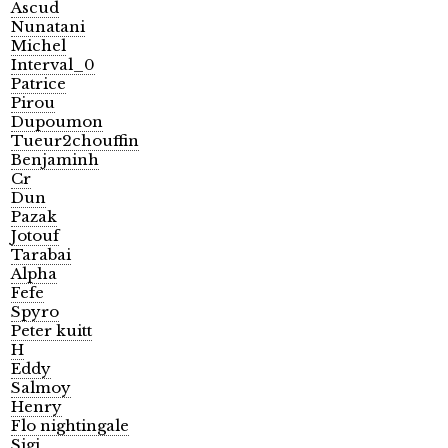
Ascud
Nunatani
Michel
Interval_0
Patrice
Pirou
Dupoumon
Tueur2chouffin
Benjaminh
Cr
Dun
Pazak
Jotouf
Tarabai
Alpha
Fefe
Spyro
Peter kuitt
H
Eddy
Salmoy
Henry
Flo nightingale
Sigi