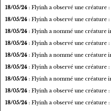
18/05/24
: Flyinh a observé une créature 
18/05/24
: Flyinh a observé une créature 
18/05/24
: Flyinh a nommé une créature in
18/05/24
: Flyinh a observé une créature 
18/05/24
: Flyinh a nommé une créature int
18/05/24
: Flyinh a observé une créature 
18/05/24
: Flyinh a nommé une créature in
18/05/24
: Flyinh a observé une créature 
18/05/24
: Flyinh a observé une créature 