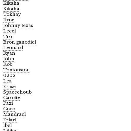
Kikaha
Kikaha
Tokhay
Ilroe
Johnny texas
Lecel
Tro
Bron ganodiel
Leonard
Ryan
John
Rob
Tontonstou
0202
Lea
Erase
Spacechoub
Carotte
Paxi
Coco
Mandrael
Erlarf
Ibel
Lilibel