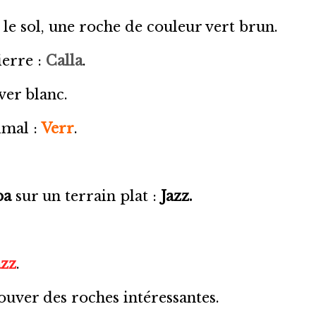
 le sol, une roche de couleur vert brun.
ierre :
Calla
.
 ver blanc.
imal :
Verr
.
pa
sur un terrain plat :
Jazz.
azz
.
uver des roches intéressantes.