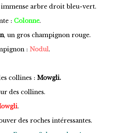
n immense arbre droit bleu-vert.
nte :
Colonne
.
on
, un gros champignon rouge.
mpignon :
Nodul
.
es collines :
Mowgli.
ur des collines.
owgli
.
uver des roches intéressantes.