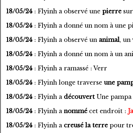
18/05/24
: Flyinh a observé une
pierre
sur
18/05/24
: Flyinh a donné un nom à une p
18/05/24
: Flyinh a observé un
animal
, un
18/05/24
: Flyinh a donné un nom à un an
18/05/24
: Flyinh a ramassé : Verr
18/05/24
: Flyinh longe traverse
une pam
18/05/24
: Flyinh a
découvert
Une pampa
18/05/24
: Flyinh a
nommé
cet endroit :
J
18/05/24
: Flyinh a
creusé la terre
pour tro